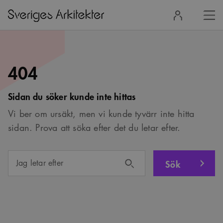
Stä
Logga
men
in
404
Sidan du söker kunde inte hittas
Vi ber om ursäkt, men vi kunde tyvärr inte hitta
sidan. Prova att söka efter det du letar efter.
Sök
Jag letar efter