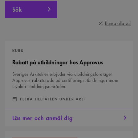
Sök
Rensa alla val
Rabatt
på
KURS
utbildningar
hos
Rabatt på utbildningar hos Approvus
Approvus
Sveriges Arkitekter erbjuder via utbildningsföretaget
Approvus rabatterade på certifieringsutbildningar inom
utvalda utbildningsområden.
DATUM:
:
FLERA TILLFÄLLEN UNDER ÅRET
Läs mer och anmäl dig
Arkitektur