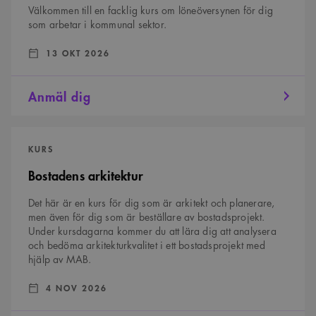
Google Privacy Policy
Script.com
Välkommen till en facklig kurs om löneöversynen för dig
cookiebanner
som arbetar i kommunal sektor.
fungerar
korrekt.
DATUM:
:
13 OKT 2026
SnippetSessionId
snippets.arkitekt.se
Session
__cf_bm
29
Denna cookie
Cloudflare Inc.
minuter
används för
.fonts.net
Anmäl dig
54
att skilja
sekunder
mellan
människor och
bots. Detta är
Bostadens
fördelaktigt
arkitektur
för
KURS
webbplatsen
för att göra
Bostadens arkitektur
giltiga
rapporter om
användningen
Det här är en kurs för dig som är arkitekt och planerare,
av deras
webbplats.
men även för dig som är beställare av bostadsprojekt.
Under kursdagarna kommer du att lära dig att analysera
och bedöma arkitekturkvalitet i ett bostadsprojekt med
hjälp av MAB.
Namn
Provider
/
Domän
Utgång
Beskrivning
Provider
/
Namn
Utgång
Beskrivning
DATUM:
:
_cfuvid
4 NOV 2026
.vimeo.com
Session
Denna cookie
Domän
Provider
/
Namn
Utgång
Beskrivning
används för att spåra
Domän
användare över
_ga
1 år 1
Detta cookie-namn är
Google