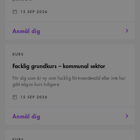
DATUM:
:
15 SEP 2026
Anmäl dig
Facklig
grundkurs
KURS
–
kommunal
Facklig grundkurs – kommunal sektor
sektor
För dig som är ny som facklig förtroendevald eller inte har
gått någon kurs tidigare.
DATUM:
:
15 SEP 2026
Anmäl dig
Detaljens
betydelse
KURS