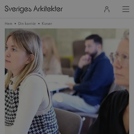
Stä
Logga
men
in
Hem
Din karriär
Kurser