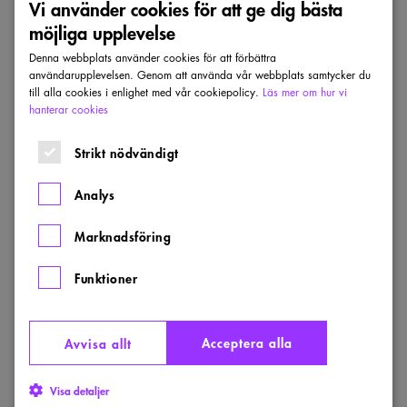
Vi använder cookies för att ge dig bästa
för arkitekter.
möjliga upplevelse
DATUM:
:
GES I HÖST. DATUM EJ KLARA
Denna webbplats använder cookies för att förbättra
användarupplevelsen. Genom att använda vår webbplats samtycker du
Anmäl dig
till alla cookies i enlighet med vår cookiepolicy.
Läs mer om hur vi
hanterar cookies
Bildflöden
Strikt nödvändigt
med
HÖSTEN 2026
AI
–
Analys
Bildflöden med AI – för bättre visualiseringar
för
bättre
visualiseringar
Marknadsföring
Lär dig tre bildarbetsflöden med AI lämpade för tidiga
skeden och tävlingsbidrag. Genom att få insyn i de bästa
Funktioner
delarna av flera bildmodeller lär du dig effektivisera och
förenkla delar av visualiseringsprocesser du redan arbetar
med.
Acceptera alla
Avvisa allt
DATUM:
:
HÖSTEN 2026
Visa detaljer
Anmäl intresse