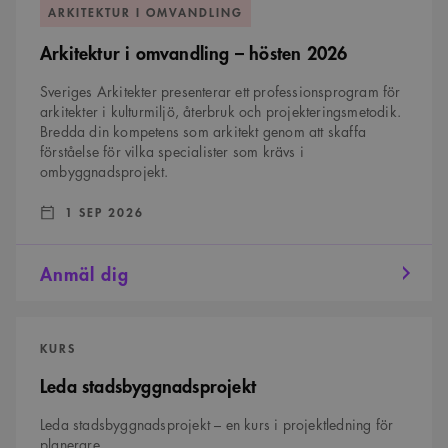
i
ARKITEKTUR I OMVANDLING
omvandling
–
Arkitektur i omvandling – hösten 2026
hösten
2026
Sveriges Arkitekter presenterar ett professionsprogram för
arkitekter i kulturmiljö, återbruk och projekteringsmetodik.
Bredda din kompetens som arkitekt genom att skaffa
förståelse för vilka specialister som krävs i
ombyggnadsprojekt.
DATUM:
:
1 SEP 2026
Anmäl dig
Leda
stadsbyggnadsprojekt
KURS
Leda stadsbyggnadsprojekt
Leda stadsbyggnadsprojekt – en kurs i projektledning för
planerare.