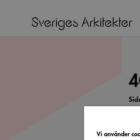
4
Sid
Vi b
söka 
Vi använder cook