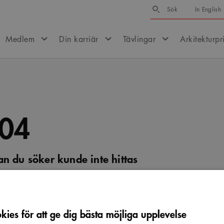
Sök
Sök
In English
Medlem
Din karriär
Tävlingar
Arkitekturpr
04
an du söker kunde inte hittas
er om ursäkt, men vi kunde tyvärr inte hitta sidan. Prova 
efter det du letar efter.
ies för att ge dig bästa möjliga upplevelse