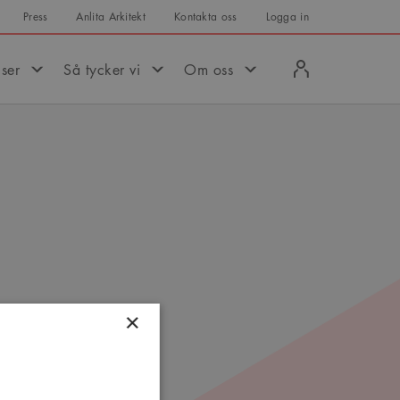
Press
Anlita Arkitekt
Kontakta oss
Logga in
Logga
iser
Så tycker vi
Om oss
in
att
×