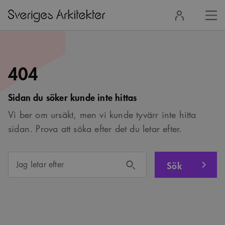
Stä
Logga
men
in
404
Sidan du söker kunde inte hittas
Vi ber om ursäkt, men vi kunde tyvärr inte hitta
sidan. Prova att söka efter det du letar efter.
Sök
Jag letar efter