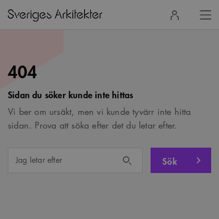
Stä
Logga
men
in
404
Sidan du söker kunde inte hittas
Vi ber om ursäkt, men vi kunde tyvärr inte hitta
sidan. Prova att söka efter det du letar efter.
Sök
Jag letar efter