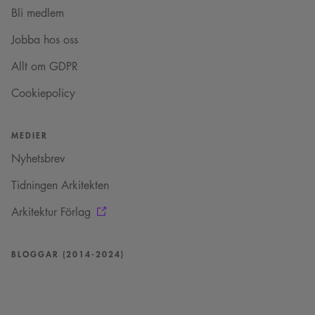
_cs_.
Bli medlem
VISITOR_INFO1_LIVE
5
Denna cookie ställs in
Google LLC
månader
av Youtube för att
.youtube.com
Jobba hos oss
4 veckor
hålla reda på
användarinställninga
för Youtube-videor
Allt om GDPR
inbäddade i
webbplatser; den kan
också avgöra om
Cookiepolicy
webbplatsbesökaren
använder den nya
eller gamla versionen
av Youtube-
MEDIER
gränssnittet.
Nyhetsbrev
_cs_s
29
Det här är en
Content
minuter
sessionskaka. Detta är
Square SaaS
59
en mönstertypskaka
Tidningen Arkitekten
.arkitekt.se
sekunder
där ett slumpmässigt
13-siffrigt nummer
läggs till prefixet
Arkitektur Förlag
_cs_.
BLOGGAR (2014-2024)