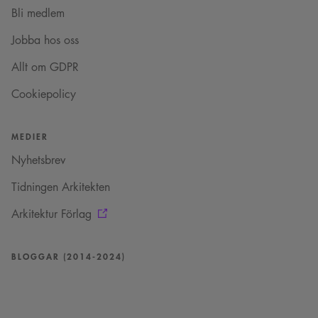
_cs_.
Bli medlem
VISITOR_INFO1_LIVE
5
Denna cookie ställs in
Google LLC
månader
av Youtube för att
.youtube.com
Jobba hos oss
4 veckor
hålla reda på
användarinställninga
för Youtube-videor
Allt om GDPR
inbäddade i
webbplatser; den kan
också avgöra om
Cookiepolicy
webbplatsbesökaren
använder den nya
eller gamla versionen
av Youtube-
MEDIER
gränssnittet.
Nyhetsbrev
_cs_s
29
Det här är en
Content
minuter
sessionskaka. Detta är
Square SaaS
59
en mönstertypskaka
Tidningen Arkitekten
.arkitekt.se
sekunder
där ett slumpmässigt
13-siffrigt nummer
läggs till prefixet
Arkitektur Förlag
_cs_.
BLOGGAR (2014-2024)