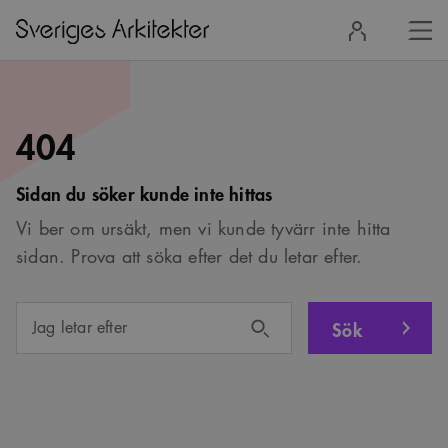
Stä
Logga
men
in
404
Sidan du söker kunde inte hittas
Vi ber om ursäkt, men vi kunde tyvärr inte hitta
sidan. Prova att söka efter det du letar efter.
Sök
Jag letar efter